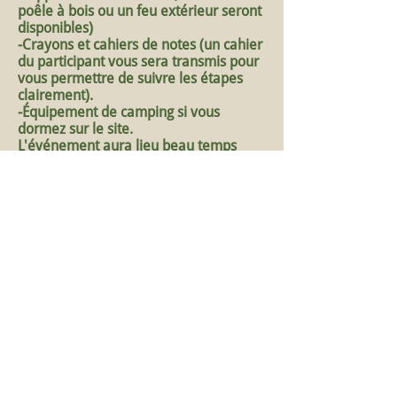
poêle à bois ou un feu extérieur seront
disponibles)
-Crayons et cahiers de notes (un cahier
du participant vous sera transmis pour
vous permettre de suivre les étapes
clairement).
-Équipement de camping si vous
dormez sur le site.
L'événement aura lieu beau temps
mauvais, donc prévoyez suffisamment
de vêtements.
Date: Samedi 3 mai 8h00 au dimanche
4 mai 13h
Où: Site récréotouristique du Lac
Croche, Chemin de la Baie de l'Ours à
Montpellier
Instructeur(es) : Katryne et Antoine
Nous avons hâte de vous voir!